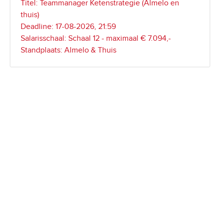
Titel: Teammanager Ketenstrategie (Almelo en
thuis)
Deadline: 17-08-2026, 21:59
Salarisschaal: Schaal 12 - maximaal € 7.094,-
Standplaats: Almelo & Thuis
Developer met Angular ervaring
Titel: Developer met Angular ervaring
Deadline: 30-08-2026, 21:59
Salarisschaal: Schaal 10 - maximaal € 5.535,-
Standplaats: Den Haag & Thuis